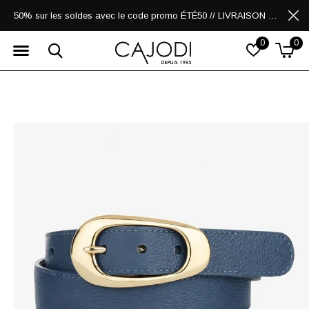
50% sur les soldes avec le code promo ÉTÉ50 // LIVRAISON GRATUITE POUR LES ACHATS DE 250$ ET PLUS
0
0