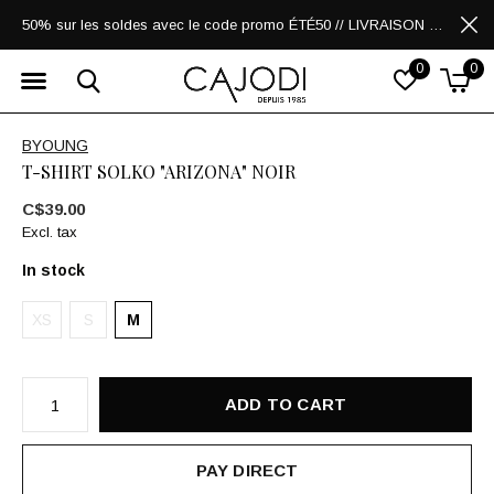
50% sur les soldes avec le code promo ÉTÉ50 // LIVRAISON GRATUITE POUR LES ACHATS DE 250$ ET PLUS
0
0
BYOUNG
T-SHIRT SOLKO "ARIZONA" NOIR
C$39.00
Excl. tax
In stock
XS
S
M
ADD TO CART
PAY DIRECT