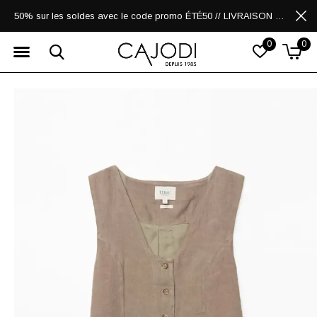
50% sur les soldes avec le code promo ÉTÉ50 // LIVRAISON GRATUITE POUR LES ACHATS DE 250$ ET PLUS
0
0