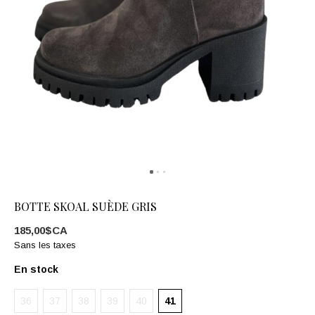
BOTTE SKOAL SUÈDE GRIS
185,00$CA
Sans les taxes
En stock
36
37
38
39
40
41