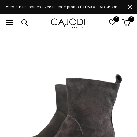
50% sur les soldes avec le code promo ÉTÉ50 // LIVRAISON GRATUITE POUR LES ACHATS DE 250$ ET PLUS
0
0