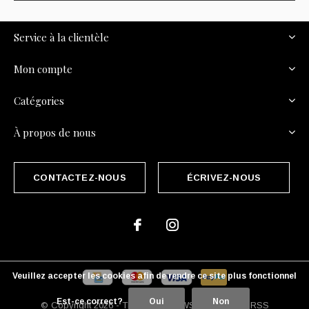
Service à la clientèle
Mon compte
Catégories
À propos de nous
CONTACTEZ-NOUS
ÉCRIVEZ-NOUS
Veuillez accepter les cookies afin de rendre ce site plus fonctionnel
Est-ce correct?
Oui
Non
© Copyright
2026
- Theme By
DMWS
x
Plus+
-
Fil RSS