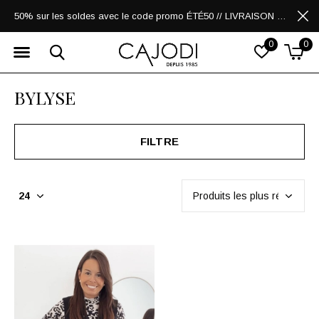
50% sur les soldes avec le code promo ÉTÉ50 // LIVRAISON GRATUITE POUR LES ACHATS DE 250$ ET PLUS
0
0
BYLYSE
FILTRE