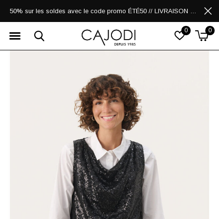
50% sur les soldes avec le code promo ÉTÉ50 // LIVRAISON GRATUITE POUR LES ACHATS DE 250$ ET PLUS
0
0