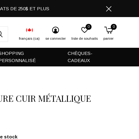
CHATS DE 250$ ET PLUS
0
0
français (ca)
se connecter
liste de souhaits
panier
SHOPPING
CHÈQUES-
PERSONNALISÉ
CADEAUX
URE CUIR MÉTALLIQUE
de stock