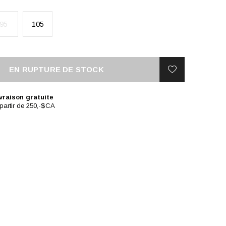
95
105
EN RUPTURE DE STOCK
vraison gratuite
partir de 250,-$CA