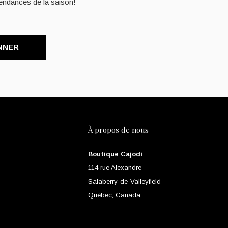
endances de la saison!
NNER
À propos de nous
Boutique Cajodi
114 rue Alexandre
Salaberry-de-Valleyfield
Québec, Canada