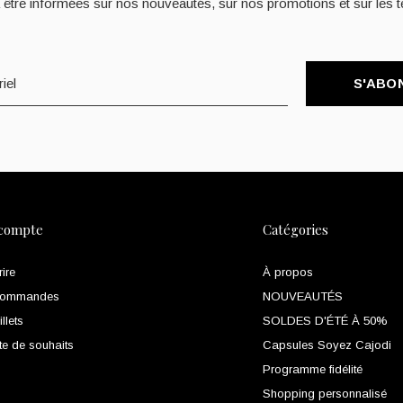
 être informées sur nos nouveautés, sur nos promotions et sur les t
S'ABO
compte
Catégories
rire
À propos
commandes
NOUVEAUTÉS
llets
SOLDES D'ÉTÉ À 50%
te de souhaits
Capsules Soyez Cajodi
Programme fidélité
Shopping personnalisé