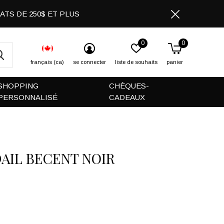
CHATS DE 250$ ET PLUS
0
0
français (ca)
se connecter
liste de souhaits
panier
SHOPPING
CHÈQUES-
PERSONNALISÉ
CADEAUX
AIL BECENT NOIR