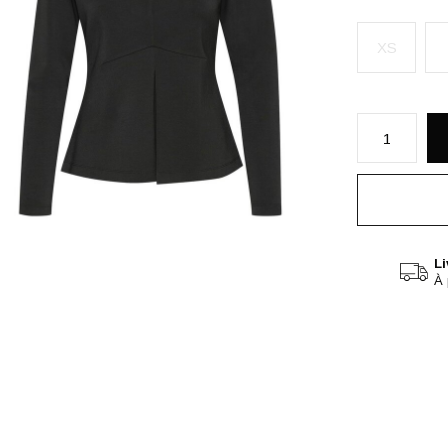
XS
Li
À 