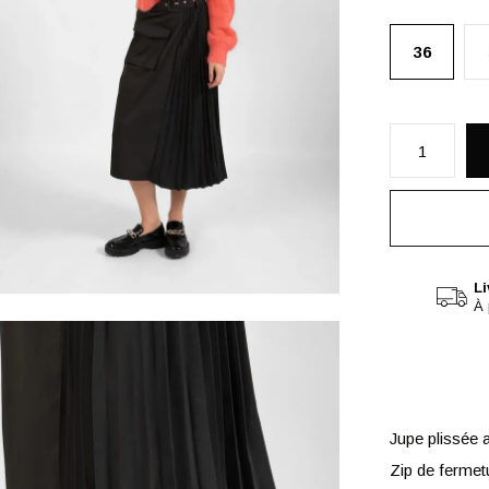
36
Li
À 
Jupe plissée 
Zip de fermetu