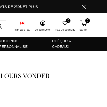
CHATS DE 250$ ET PLUS
0
0
français (ca)
se connecter
liste de souhaits
panier
SHOPPING
CHÈQUES-
PERSONNALISÉ
CADEAUX
ELOURS VONDER