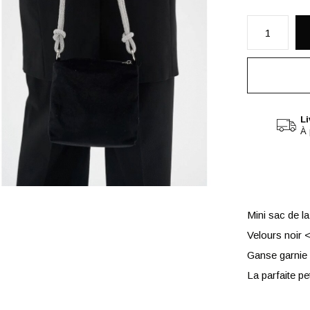
Li
À 
Mini sac de l
Velours noir 
Ganse garnie 
La parfaite p