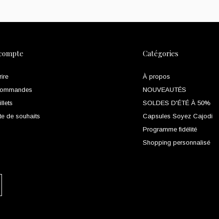
compte
Catégories
rire
À propos
commandes
NOUVEAUTÉS
llets
SOLDES D'ÉTÉ À 50%
te de souhaits
Capsules Soyez Cajodi
Programme fidélité
Shopping personnalisé