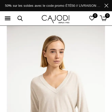
50% sur les soldes avec le code promo ÉTÉ50 // LIVRAISON GRATUITE POUR LES ACHATS DE 250$ ET PLUS
0
0