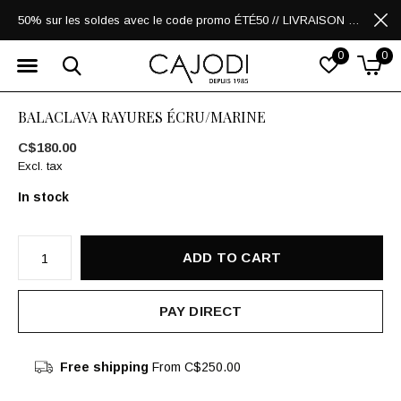
50% sur les soldes avec le code promo ÉTÉ50 // LIVRAISON GRATUITE POUR LES ACHATS DE 250$ ET PLUS
0
0
BALACLAVA RAYURES ÉCRU/MARINE
C$180.00
Excl. tax
In stock
ADD TO CART
PAY DIRECT
Free shipping
From C$250.00