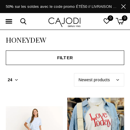
50% sur les soldes avec le code promo ÉTÉ50 // LIVRAISON GRATUITE POUR LES ACHATS DE 250$ ET PLUS
0
0
HONEYDEW
FILTER