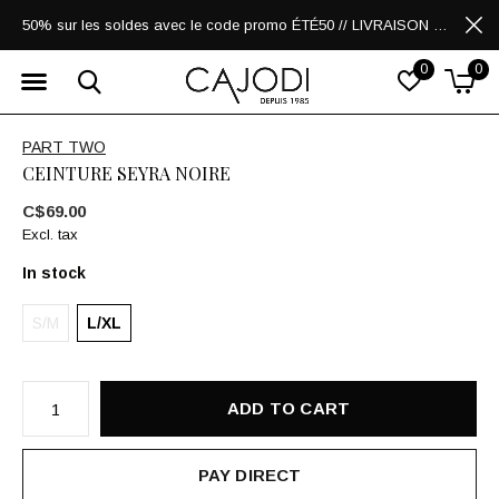
50% sur les soldes avec le code promo ÉTÉ50 // LIVRAISON GRATUITE POUR LES ACHATS DE 250$ ET PLUS
0
0
PART TWO
CEINTURE SEYRA NOIRE
C$69.00
Excl. tax
In stock
S/M
L/XL
ADD TO CART
PAY DIRECT