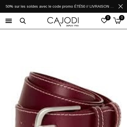
50% sur les soldes avec le code promo ÉTÉ50 // LIVRAISON GRATUITE POUR LES ACHATS DE 250$ ET PLUS
0
0