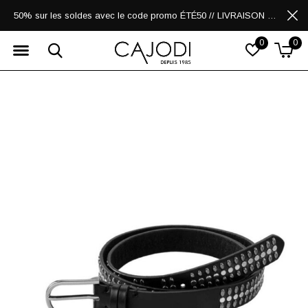
50% sur les soldes avec le code promo ÉTÉ50 // LIVRAISON GRATUITE POUR LES ACHATS DE 250$ ET PLUS
0
0