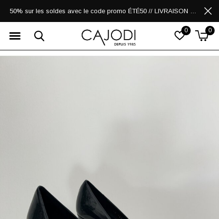
50% sur les soldes avec le code promo ÉTÉ50 // LIVRAISON GRATUITE POUR LES ACHATS DE 250$ ET PLUS
0
0