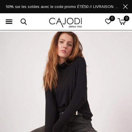
50% sur les soldes avec le code promo ÉTÉ50 // LIVRAISON GRATUITE POUR LES ACHATS DE 250$ ET PLUS
0
0