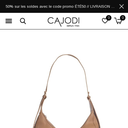
50% sur les soldes avec le code promo ÉTÉ50 // LIVRAISON GRATUITE POUR LES ACHATS DE 250$ ET PLUS
0
0