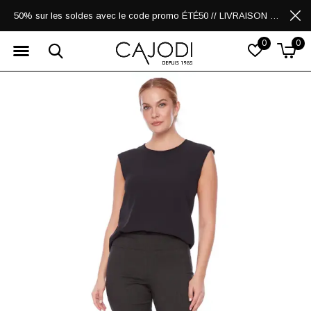
50% sur les soldes avec le code promo ÉTÉ50 // LIVRAISON GRATUITE POUR LES ACHATS DE 250$ ET PLUS
0
0