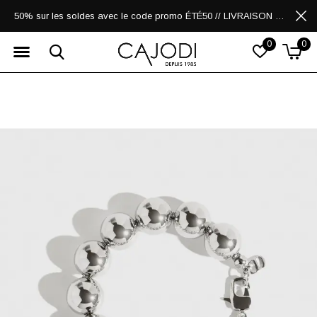
50% sur les soldes avec le code promo ÉTÉ50 // LIVRAISON GRATUITE POUR LES ACHATS DE 250$ ET PLUS
0
0