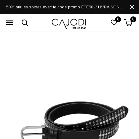
50% sur les soldes avec le code promo ÉTÉ50 // LIVRAISON GRATUITE POUR LES ACHATS DE 250$ ET PLUS
0
0