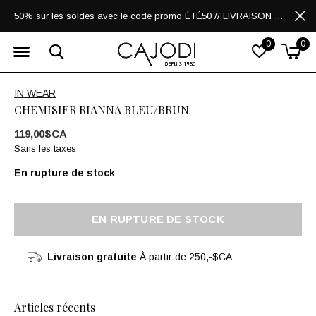
50% sur les soldes avec le code promo ÉTÉ50 // LIVRAISON GRATUITE POUR LES ACHATS DE 250$ ET PLUS
0
0
IN WEAR
CHEMISIER RIANNA BLEU/BRUN
119,00$CA
Sans les taxes
En rupture de stock
EN RUPTURE DE STOCK
Livraison gratuite
À partir de 250,-$CA
Articles récents