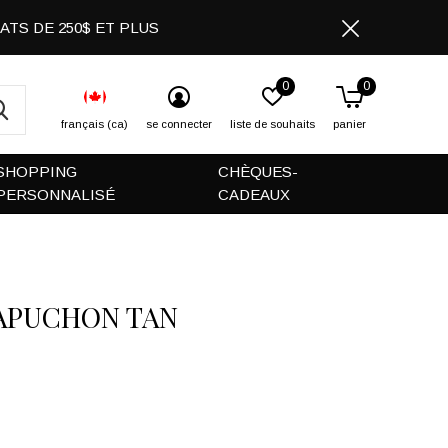
CHATS DE 250$ ET PLUS
0
0
français (ca)
se connecter
liste de souhaits
panier
SHOPPING
CHÈQUES-
PERSONNALISÉ
CADEAUX
APUCHON TAN