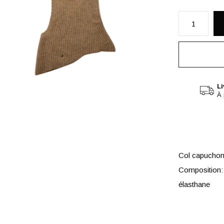
Li
À 
Col capuchon
Composition:
élasthane