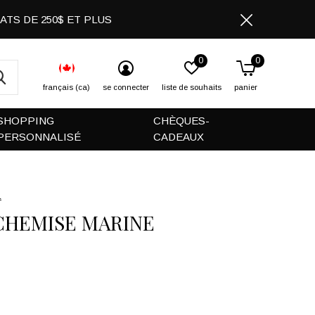
CHATS DE 250$ ET PLUS
0
0
français (ca)
se connecter
liste de souhaits
panier
SHOPPING
CHÈQUES-
PERSONNALISÉ
CADEAUX
L
CHEMISE MARINE