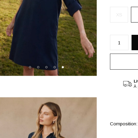
XS
Li
À 
Composition: 