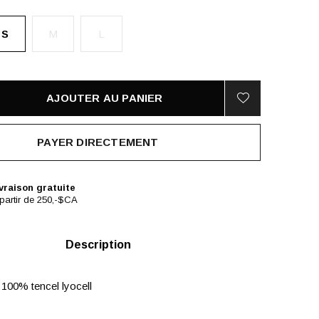
S
M
L
AJOUTER AU PANIER
PAYER DIRECTEMENT
vraison gratuite
partir de 250,-$CA
Description
100% tencel lyocell