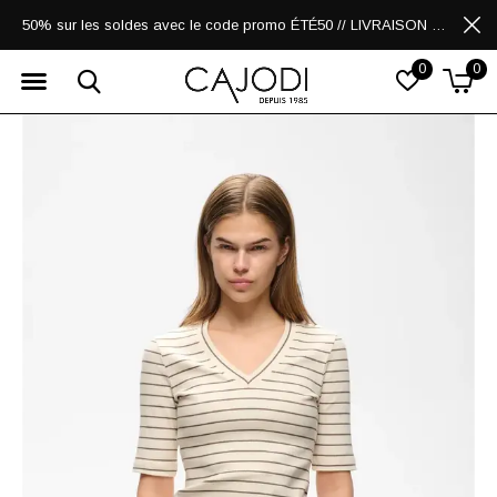
50% sur les soldes avec le code promo ÉTÉ50 // LIVRAISON GRATUITE POUR LES ACHATS DE 250$ ET PLUS
0
0