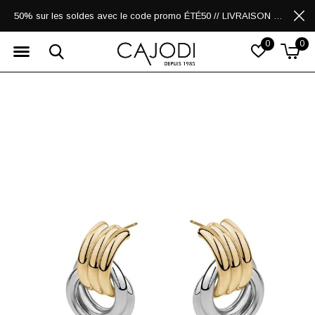
50% sur les soldes avec le code promo ÉTÉ50 // LIVRAISON GRATUITE POUR LES ACHATS DE 250$ ET PLUS
0
0