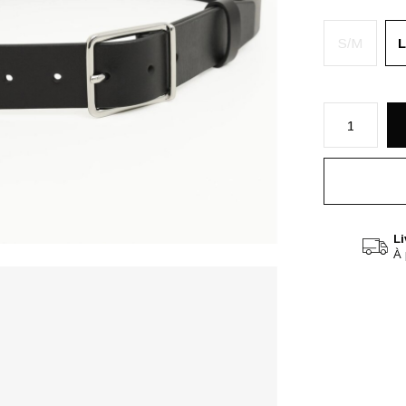
S/M
L
Li
À 