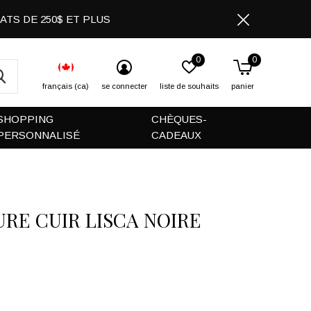
CHATS DE 250$ ET PLUS
0
0
français (ca)
se connecter
liste de souhaits
panier
SHOPPING
CHÈQUES-
PERSONNALISÉ
CADEAUX
URE CUIR LISCA NOIRE