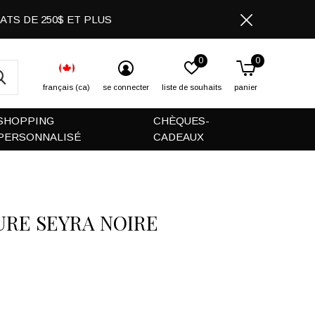
CHATS DE 250$ ET PLUS
0
0
français (ca)
se connecter
liste de souhaits
panier
SHOPPING
CHÈQUES-
PERSONNALISÉ
CADEAUX
URE SEYRA NOIRE