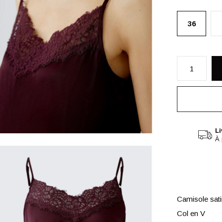
36
Li
À 
Camisole sati
Col en V