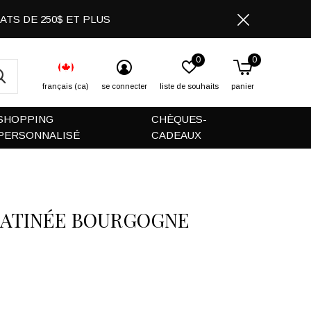
CHATS DE 250$ ET PLUS
0
0
français (ca)
se connecter
liste de souhaits
panier
SHOPPING
CHÈQUES-
PERSONNALISÉ
CADEAUX
SATINÉE BOURGOGNE